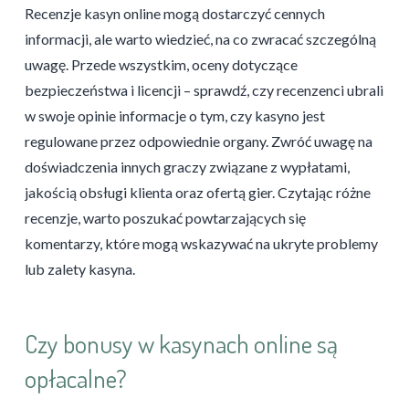
Recenzje kasyn online mogą dostarczyć cennych
informacji, ale warto wiedzieć, na co zwracać szczególną
uwagę. Przede wszystkim, oceny dotyczące
bezpieczeństwa i licencji – sprawdź, czy recenzenci ubrali
w swoje opinie informacje o tym, czy kasyno jest
regulowane przez odpowiednie organy. Zwróć uwagę na
doświadczenia innych graczy związane z wypłatami,
jakością obsługi klienta oraz ofertą gier. Czytając różne
recenzje, warto poszukać powtarzających się
komentarzy, które mogą wskazywać na ukryte problemy
lub zalety kasyna.
Czy bonusy w kasynach online są
opłacalne?