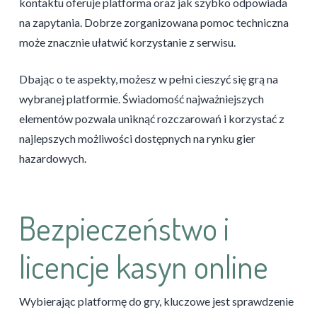
kontaktu oferuje platforma oraz jak szybko odpowiada
na zapytania. Dobrze zorganizowana pomoc techniczna
może znacznie ułatwić korzystanie z serwisu.
Dbając o te aspekty, możesz w pełni cieszyć się grą na
wybranej platformie. Świadomość najważniejszych
elementów pozwala uniknąć rozczarowań i korzystać z
najlepszych możliwości dostępnych na rynku gier
hazardowych.
Bezpieczeństwo i
licencje kasyn online
Wybierając platformę do gry, kluczowe jest sprawdzenie