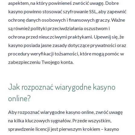
aspektem, na który powinieneś zwrócić uwagę. Dobre
kasyno powinno stosować szyfrowanie SSL, aby zapewnić
ochronę danych osobowych i finansowych graczy. Ważne
są również polityki przeciwdziałania oszustwom i
ochrona przed nieuczciwymi praktykami. Upewnij się, że
kasyno posiada jasne zasady dotyczące prywatności oraz
procedury weryfikacji tożsamości, które mogą pomóc w
zabezpieczeniu Twojego konta.
Jak rozpoznać wiarygodne kasyno
online?
Aby rozpoznać wiarygodne kasyno online, zwróć uwagę
na kilka kluczowych sygnałów. Przede wszystkim,
sprawdzenie licencji jest pierwszym krokiem – kasyno