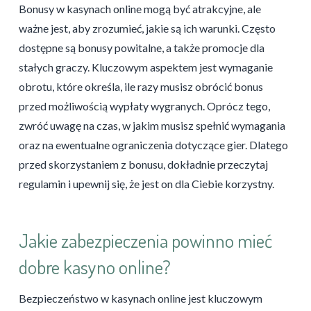
Bonusy w kasynach online mogą być atrakcyjne, ale
ważne jest, aby zrozumieć, jakie są ich warunki. Często
dostępne są bonusy powitalne, a także promocje dla
stałych graczy. Kluczowym aspektem jest wymaganie
obrotu, które określa, ile razy musisz obrócić bonus
przed możliwością wypłaty wygranych. Oprócz tego,
zwróć uwagę na czas, w jakim musisz spełnić wymagania
oraz na ewentualne ograniczenia dotyczące gier. Dlatego
przed skorzystaniem z bonusu, dokładnie przeczytaj
regulamin i upewnij się, że jest on dla Ciebie korzystny.
Jakie zabezpieczenia powinno mieć
dobre kasyno online?
Bezpieczeństwo w kasynach online jest kluczowym