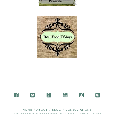
HOME
ABOUT
BLOG
CONSULTATIONS