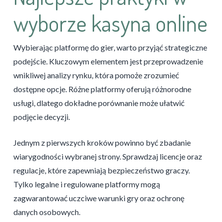
wyborze kasyna online
Wybierając platformę do gier, warto przyjąć strategiczne
podejście. Kluczowym elementem jest przeprowadzenie
wnikliwej analizy rynku, która pomoże zrozumieć
dostępne opcje. Różne platformy oferują różnorodne
usługi, dlatego dokładne porównanie może ułatwić
podjęcie decyzji.
Jednym z pierwszych kroków powinno być zbadanie
wiarygodności wybranej strony. Sprawdzaj licencje oraz
regulacje, które zapewniają bezpieczeństwo graczy.
Tylko legalne i regulowane platformy mogą
zagwarantować uczciwe warunki gry oraz ochronę
danych osobowych.