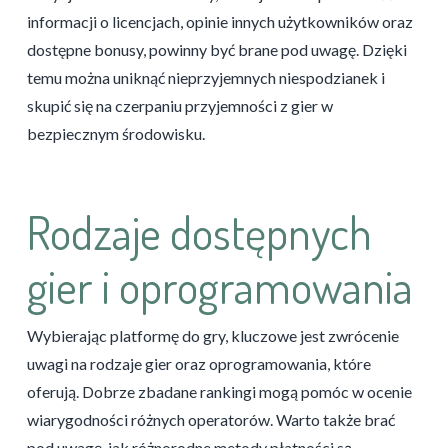
informacji o licencjach, opinie innych użytkowników oraz
dostępne bonusy, powinny być brane pod uwagę. Dzięki
temu można uniknąć nieprzyjemnych niespodzianek i
skupić się na czerpaniu przyjemności z gier w
bezpiecznym środowisku.
Rodzaje dostępnych
gier i oprogramowania
Wybierając platformę do gry, kluczowe jest zwrócenie
uwagi na rodzaje gier oraz oprogramowania, które
oferują. Dobrze zbadane rankingi mogą pomóc w ocenie
wiarygodności różnych operatorów. Warto także brać
pod uwagę, jak różnorodne metody płatności są