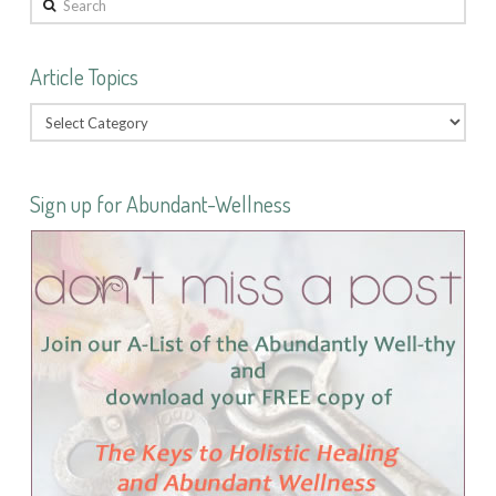
Article Topics
Sign up for Abundant-Wellness