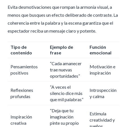
Evita desmotivaciones que rompan la armonía visual, a
menos que busques un efecto deliberado de contraste. La
coherencia entre la palabra y la escena garantiza que el
espectador reciba un mensaje claro y potente.
Tipo de
Ejemplo de
Función
contenido
frase
emocional
“Cada amanecer
Pensamientos
Motivación e
trae nuevas
positivos
inspiración
oportunidades”
“A veces el
Reflexiones
Introspección
silencio dice más
profundas
y calma
que mil palabras”
“Deja que tu
Estimula
Inspiración
imaginación
creatividad y
creativa
pinte su propio
sueños