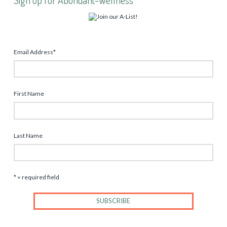
Email Address
*
First Name
Last Name
* = required field