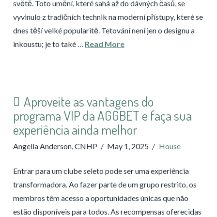
světě. Toto umění, které sahá až do dávných časů, se
vyvinulo z tradičních technik na moderní přístupy, které se
dnes těší velké popularitě. Tetování není jen o designu a
inkoustu; je to také …
Read More
Aproveite as vantagens do
programa VIP da AGGBET e faça sua
experiência ainda melhor
Angelia Anderson, CNHP
May 1, 2025
House
Entrar para um clube seleto pode ser uma experiência
transformadora. Ao fazer parte de um grupo restrito, os
membros têm acesso a oportunidades únicas que não
estão disponíveis para todos. As recompensas oferecidas