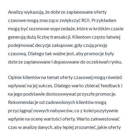
Analizy wykazują, że dobrze zaplanowane oferty
czasowe mogą znacząco zwiększyć ROI. Przykładem
mogą być sezonowe wyprzedaże, które w krótkim czasie
generują dużą liczbę transakcji. Klientom często łatwiej
podejmować decyzje zakupowe, gdy czują presję
czasową. Dlatego tak ważne jest, aby promocje były
dobrze zaplanowane i dopasowane do oczekiwań rynku.
Opinie klientów na temat oferty czasowej mogą również
wpływać na jej sukces. Dlatego warto zbierać feedback i
na jego podstawie dostosowywać przyszłe promocje.
Rekomendacje od zadowolonych klientów mogą
przyciągnąć nowych nabywców, co z kolei pozytywnie
wpłynie na ocenę wartości oferty. Warto zainwestować
czas w analizę danych, aby lepiej zrozumieć, jakie oferty