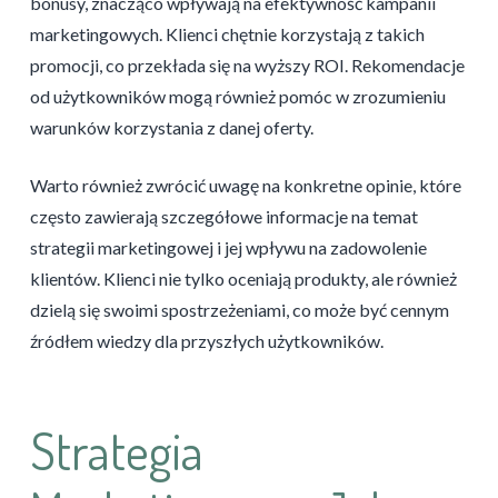
bonusy, znacząco wpływają na efektywność kampanii
marketingowych. Klienci chętnie korzystają z takich
promocji, co przekłada się na wyższy ROI. Rekomendacje
od użytkowników mogą również pomóc w zrozumieniu
warunków korzystania z danej oferty.
Warto również zwrócić uwagę na konkretne opinie, które
często zawierają szczegółowe informacje na temat
strategii marketingowej i jej wpływu na zadowolenie
klientów. Klienci nie tylko oceniają produkty, ale również
dzielą się swoimi spostrzeżeniami, co może być cennym
źródłem wiedzy dla przyszłych użytkowników.
Strategia