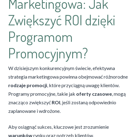
Marketingowa: Jak
Zwiększyć ROI dzięki
Programom
Promocyjnym?
W dzisiejszym konkurencyjnym świecie, efektywna
strategia marketingowa powinna obejmować różnorodne
rodzaje promocji
, które przyciągną uwagę klientów.
Programy promocyjne, takie jak
oferty czasowe
, mogą
znacząco zwiększyć
ROI
, jeśli zostaną odpowiednio
zaplanowane i wdrożone.
Aby osiągnąć sukces, kluczowe jest zrozumienie
warunków
rynku oraz potrzeb klientów.