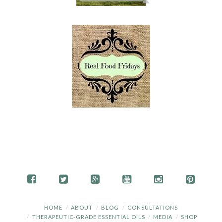
HOME
ABOUT
BLOG
CONSULTATIONS
THERAPEUTIC-GRADE ESSENTIAL OILS
MEDIA
SHOP