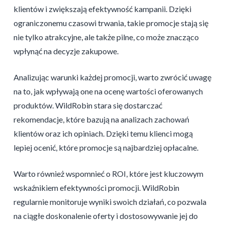
klientów i zwiększają efektywność kampanii. Dzięki
ograniczonemu czasowi trwania, takie promocje stają się
nie tylko atrakcyjne, ale także pilne, co może znacząco
wpłynąć na decyzje zakupowe.
Analizując warunki każdej promocji, warto zwrócić uwagę
na to, jak wpływają one na ocenę wartości oferowanych
produktów. WildRobin stara się dostarczać
rekomendacje, które bazują na analizach zachowań
klientów oraz ich opiniach. Dzięki temu klienci mogą
lepiej ocenić, które promocje są najbardziej opłacalne.
Warto również wspomnieć o ROI, które jest kluczowym
wskaźnikiem efektywności promocji. WildRobin
regularnie monitoruje wyniki swoich działań, co pozwala
na ciągłe doskonalenie oferty i dostosowywanie jej do