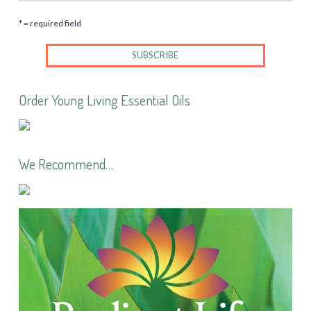
* = required field
Order Young Living Essential Oils
We Recommend…