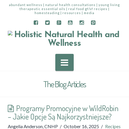
abundant wellness | natural health consultations | young living
therapeutic essential oils | real food gf/sf recipes |
homesteading | resources | media
Navigation
The Blog Articles
Programy Promocyjne w WildRobin
– Jakie Opcje Są Najkorzystniejsze?
Angelia Anderson, CNHP
October 16, 2025
Recipes