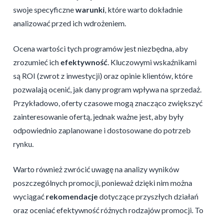
swoje specyficzne
warunki
, które warto dokładnie
analizować przed ich wdrożeniem.
Ocena wartości tych programów jest niezbędna, aby
zrozumieć ich
efektywność
. Kluczowymi wskaźnikami
są ROI (zwrot z inwestycji) oraz opinie klientów, które
pozwalają ocenić, jak dany program wpływa na sprzedaż.
Przykładowo, oferty czasowe mogą znacząco zwiększyć
zainteresowanie ofertą, jednak ważne jest, aby były
odpowiednio zaplanowane i dostosowane do potrzeb
rynku.
Warto również zwrócić uwagę na analizy wyników
poszczególnych promocji, ponieważ dzięki nim można
wyciągać
rekomendacje
dotyczące przyszłych działań
oraz oceniać efektywność różnych rodzajów promocji. To