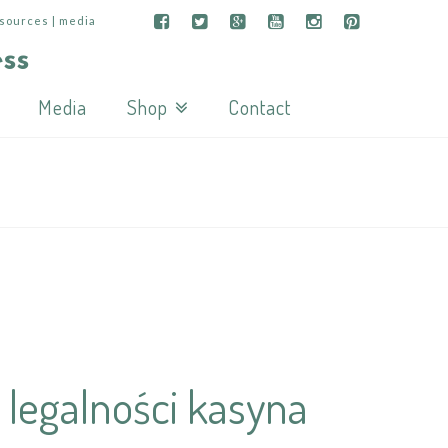
esources | media
Media
Shop
Contact
legalności kasyna