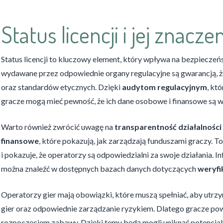
Status licencji i jej znacze
Status licencji to kluczowy element, który wpływa na bezpieczeńst
wydawane przez odpowiednie organy regulacyjne są gwarancją, ż
oraz standardów etycznych. Dzięki
audytom regulacyjnym
, kt
gracze mogą mieć pewność, że ich dane osobowe i finansowe są 
Warto również zwrócić uwagę na
transparentność działalności
finansowe
, które pokazują, jak zarządzają funduszami graczy. T
i pokazuje, że operatorzy są odpowiedzialni za swoje działania. 
można znaleźć w dostępnych bazach danych dotyczących
weryfik
Operatorzy gier mają obowiązki, które muszą spełniać, aby utrzym
gier oraz odpowiednie zarządzanie ryzykiem. Dlatego gracze powi
rozpoczęciem zabawy. Dzięki temu będą mogli uniknąć potencjal