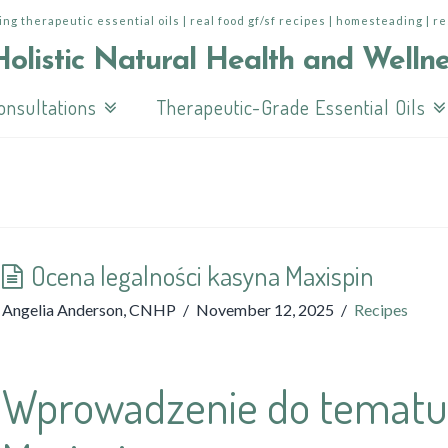
ing therapeutic essential oils | real food gf/sf recipes | homesteading | r
onsultations
Therapeutic-Grade Essential Oils
Ocena legalności kasyna Maxispin
Angelia Anderson, CNHP
November 12, 2025
Recipes
Wprowadzenie do tematu 