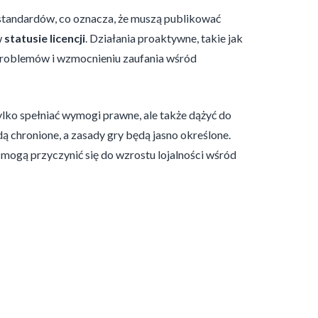
standardów, co oznacza, że muszą publikować
w
statusie licencji
. Działania proaktywne, takie jak
problemów i wzmocnieniu zaufania wśród
ylko spełniać wymogi prawne, ale także dążyć do
dą chronione, a zasady gry będą jasno określone.
ogą przyczynić się do wzrostu lojalności wśród