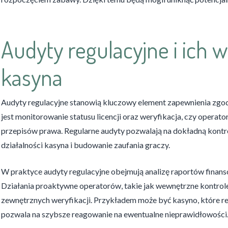
Audyty regulacyjne i ich 
kasyna
Audyty regulacyjne stanowią kluczowy element zapewnienia zgodn
jest monitorowanie statusu licencji oraz weryfikacja, czy opera
przepisów prawa. Regularne audyty pozwalają na dokładną kontrol
działalności kasyna i budowanie zaufania graczy.
W praktyce audyty regulacyjne obejmują analizę raportów finan
Działania proaktywne operatorów, takie jak wewnętrzne kontrole
zewnętrznych weryfikacji. Przykładem może być kasyno, które r
pozwala na szybsze reagowanie na ewentualne nieprawidłowości