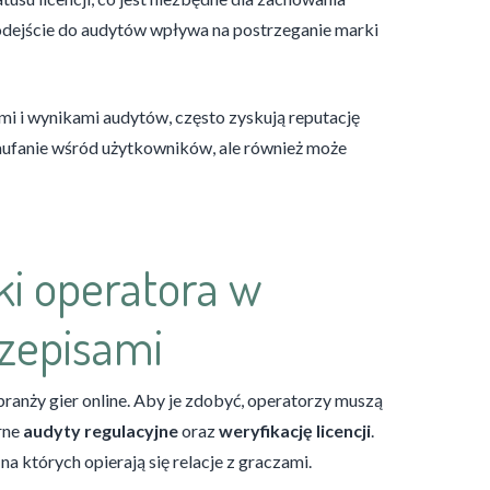
podejście do audytów wpływa na postrzeganie marki
ymi i wynikami audytów, często zyskują reputację
zaufanie wśród użytkowników, ale również może
ki operatora w
rzepisami
ranży gier online. Aby je zdobyć, operatorzy muszą
rne
audyty regulacyjne
oraz
weryfikację licencji
.
a których opierają się relacje z graczami.